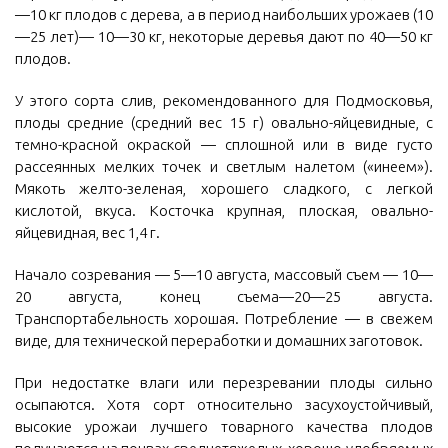
—10 кг плодов с дерева, а в период наибольших урожаев (10
—25 лет)— 10—30 кг, некоторые деревья дают по 40—50 кг
плодов.
У этого сорта слив, рекомендованного для Подмосковья,
плоды средние (средний вес 15 г) овально-яйцевидные, с
темно-красной окраской — сплошной или в виде густо
рассеянных мелких точек и светлым налетом («инеем»).
Мякоть желто-зеленая, хорошего сладкого, с легкой
кислотой, вкуса. Косточка крупная, плоская, овально-
яйцевидная, вес 1,4 г.
Начало созревания — 5—10 августа, массовый съем — 10—
20 августа, конец съема—20—25 августа.
Транспортабельность хорошая. Потребление — в свежем
виде, для технической переработки и домашних заготовок.
При недостатке влаги или перезревании плоды сильно
осыпаются. Хотя сорт относительно засухоустойчивый,
высокие урожаи лучшего товарного качества плодов