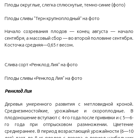
Плоды округлые, слегка сплюснутые, темно-синие (фото)
Плоды сливы "Терн крупноплодный" на фото
Начало созревания плодов — конец августа — начало
сентября, а массовый сбор — во второй половине сентября.
Косточка средняя—0,65 г весом.
Слива сорт «Ренклод Лия" на фото
Плоды сливы «Ренклод Лия" на фото
Ренклод Лия
Деревья умеренного развития с метловидной кроной.
Среднезимостойкие, урожайные и скороплодные. В
плодоношение вступают с 4-го года после прививки и с 5—6-
го года при отпрысковом размножении. Цветение
среднераннее. В период возрастающей урожайности (6—10
лет) дает до 8 кг плодов с дерева, в период наибольших