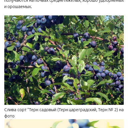
получаются на почвах среднетяжелых, хорошо удобряемых
и орошаемых.
Слива сорт "Терн садовый (Терн цареградский, Терн № 2) на
фото