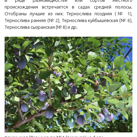
В ряде разновидностей или сортов местного
происхождения встречается в садах средней полосы.
Отобраны лучшие из них: Тернослива поздняя (№ 1),
Тернослива ранняя (№ 2), Тернослива куйбышевская (№ 6),
Тернослива сызранская (№ 8) и др.