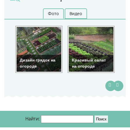
Фото
Видео
Дизайн грядок на
Красивый салат
Кр
огороде
на огороде
ог
Найти: