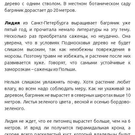
дерево с одним стволом. В местном ботаническом саду
багряник дорастает до 20 метров.
Лидия
из Санкт-Петербурга выращивает багряник уже
пятый год, и прочитала немало литературы на эту тему.
Несколько раз приобретала саженцы, но неудачно. Она
уверена, что в условиях Подмосковья дерево не будет
слишком высоким, так как неизбежны повреждения в
морозы. Поэтому травм не избежать, и растение после них
развивается хуже. Говорят, что самыми устойчивые к
заморозкам – саженцы из Польши.
Нельзя слишком увлажнять почву. Хотя растение любит
влагу, во всем надо соблюдать меру. Как ни ухаживай за
деревом, багряник не вырастет в северных широтах выше 10
метров. Листья зеленого цвета , весной и осенью бордово-
зеленого.
Лидия не ждет, что ее питомец вырастет больше, чем на 6
метров. И вряд ли получится пирамидальная крона, а
скорее всего раскидистый куст, который владельцы будут