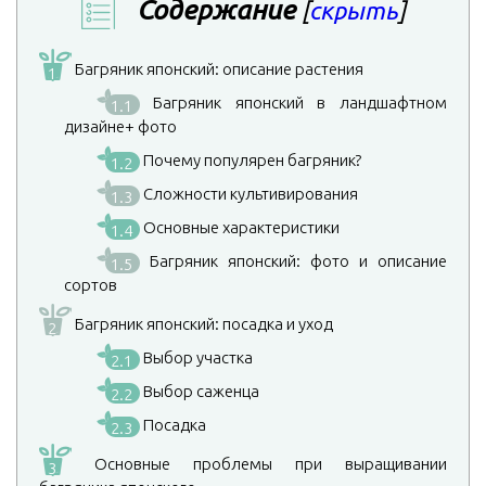
Содержание
[
скрыть
]
Багряник японский: описание растения
1
Багряник японский в ландшафтном
1.1
дизайне+ фото
Почему популярен багряник?
1.2
Сложности культивирования
1.3
Основные характеристики
1.4
Багряник японский: фото и описание
1.5
сортов
Багряник японский: посадка и уход
2
Выбор участка
2.1
Выбор саженца
2.2
Посадка
2.3
Основные проблемы при выращивании
3