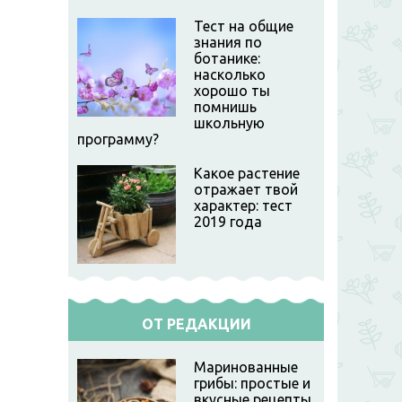
Тест на общие
знания по
ботанике:
насколько
хорошо ты
помнишь
школьную
программу?
Какое растение
отражает твой
характер: тест
2019 года
ОТ РЕДАКЦИИ
Маринованные
грибы: простые и
вкусные рецепты