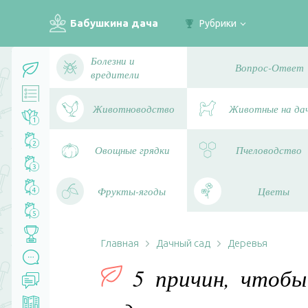
Бабушкина дача
Рубрики
Болезни и
Вопрос-Ответ
вредители
Животноводство
Животные на да
1
2
Овощные грядки
Пчеловодство
3
Фрукты-ягоды
Цветы
4
5
Главная
Дачный сад
Деревья
5 причин, чтобы