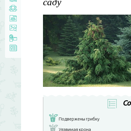
саду
Со
Подвержены грибку
1
Уязвимая крона
2