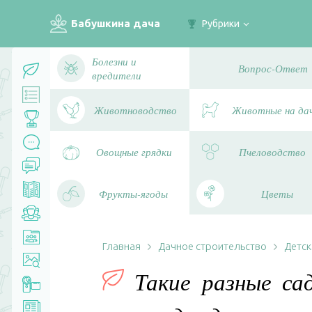
Бабушкина дача
Рубрики
Болезни и
Вопрос-Ответ
вредители
Животноводство
Животные на да
Овощные грядки
Пчеловодство
Фрукты-ягоды
Цветы
Главная
Дачное строительство
Детск
Такие разные са