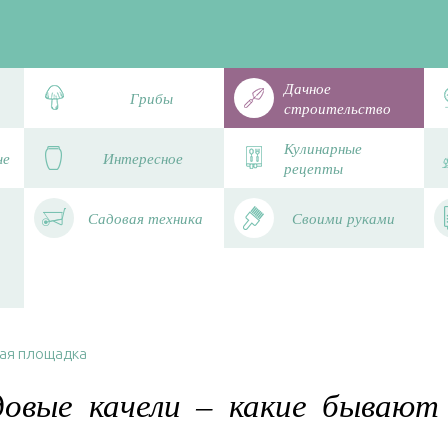
Дачное
Грибы
строительство
Кулинарные
че
Интересное
рецепты
Садовая техника
Своими руками
ая площадка
довые качели – какие бывают