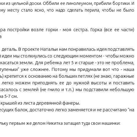
аки из цельной доски. Оббили ее линолеумом, прибили бортики. И
му месту стало ясно, что надо сделать перила, чтобы не было
 постройки возле горки - моя сестра. Горка (все ее части)
а
я деталь. В проекте Натальи нам понравилась идея подставлять
ой идеи мы столкнулись со следующим моментом - чтобы можно
асаться земли. Для ребенка лет 5 и старше - это не проблема,
"ступеньки" уже сложнее. Потому мы придумали вот что - наша
ь) крепится к основанию на больших петлях (не знаю, гаражные
ы легко можем приподнять ее до нужной высоты и поставить
касалось с землей (не гнило и т.п.) мы подставили небольшую
а 5-7 см.
крышей из листа деревянной фанеры.
есущих балок, достаточно легко заменяется и не рассчитано "на
кольку первым же делом Никитка затащил туда свои машинки: