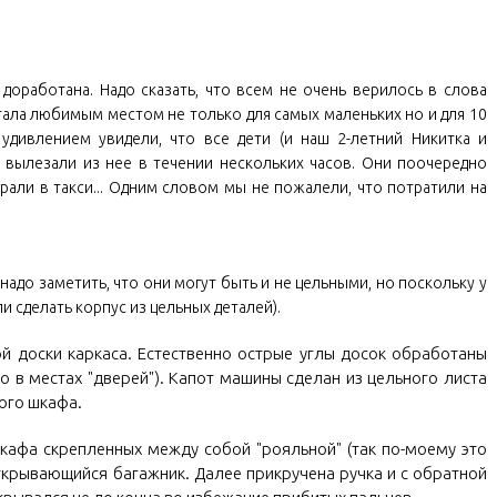
 доработана. Надо сказать, что всем не очень верилось в слова
стала любимым местом не только для самых маленьких но и для 10
удивлением увидели, что все дети (и наш 2-летний Никитка и
е вылезали из нее в течении нескольких часов. Они поочередно
играли в такси... Одним словом мы не пожалели, что потратили на
надо заметить, что они могут быть и не цельными, но поскольку у
 сделать корпус из цельных деталей).
й доски каркаса. Естественно острые углы досок обработаны
 в местах "дверей"). Капот машины сделан из цельного листа
рого шкафа.
шкафа скрепленных между собой "рояльной" (так по-моему это
открывающийся багажник. Далее прикручена ручка и с обратной