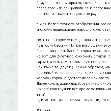
Саму поверхность горки мы сделали опять-т
после того как прикрепили ее к постоянно
опасности вывалиться прямо сверху.
* Для более точного отображения размера
спокойно выдерживает взрослого человек
Но в нашей горке есть еще одна интересна
под горку бассейн. Но при воплощении эт
было подставить бассейн горка не должна к
но вот для 2-летнего соскочить с такой 
горка (то есть сама скользящая поверхност
или какие-то другие). Таким образом, м
бассейн. Чтобы основание горки не сопри
колоду и горка не достает до земли где-то н
Далее конструкцию доработали наклонной 
Во всей конструкции все, кроме основных н
века".
Ну и вот так я разрисовала пол у горки, пос
Машина