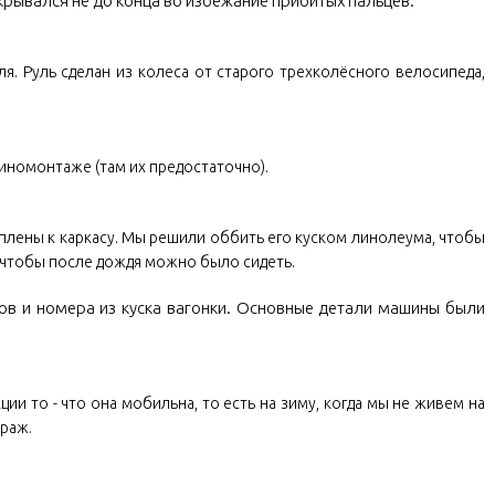
крывался не до конца во избежание прибитых пальцев.
ля. Руль сделан из колеса от старого трехколёсного велосипеда,
шиномонтаже (там их предостаточно).
плены к каркасу. Мы решили оббить его куском линолеума, чтобы
 чтобы после дождя можно было сидеть.
ов и номера из куска вагонки. Основные детали машины были
ии то - что она мобильна, то есть на зиму, когда мы не живем на
араж.