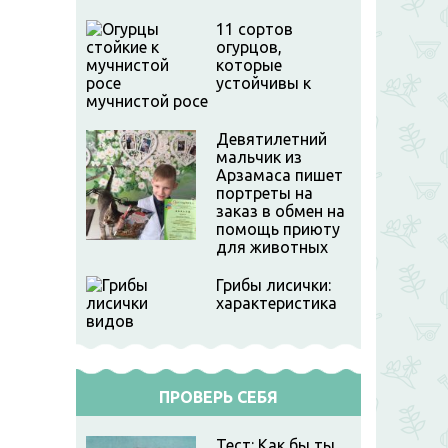
11 сортов
огурцов,
которые
устойчивы к
мучнистой росе
Девятилетний
мальчик из
Арзамаса пишет
портреты на
заказ в обмен на
помощь приюту
для животных
Грибы лисички:
характеристика
видов
ПРОВЕРЬ СЕБЯ
Тест: Как бы ты