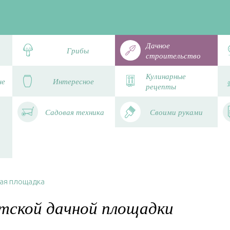
Дачное
Грибы
строительство
Кулинарные
че
Интересное
рецепты
Садовая техника
Своими руками
ая площадка
тской дачной площадки