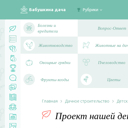
Бабушкина дача
Рубрики
Болезни и
Вопрос-Ответ
вредители
Животноводство
Животные на да
1
2
Овощные грядки
Пчеловодство
Фрукты-ягоды
Цветы
Главная
Дачное строительство
Детск
Проект нашей де