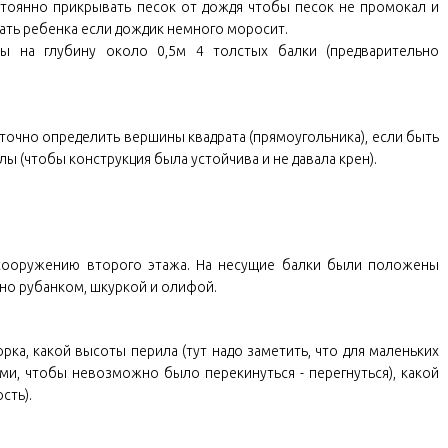
стоянно прикрывать песок от дождя чтобы песок не промокал и
ать ребенка если дождик немного моросит.
ы на глубину около 0,5м 4 толстых балки (предварительно
 точно определить вершины квадрата (прямоугольника), если быть
лы (чтобы конструкция была устойчива и не давала крен).
 сооружению второго этажа. На несущие балки были положены
ано рубанком, шкуркой и олифой.
рка, какой высоты перила (тут надо заметить, что для маленьких
и, чтобы невозможно было перекинуться - перегнуться), какой
сть).