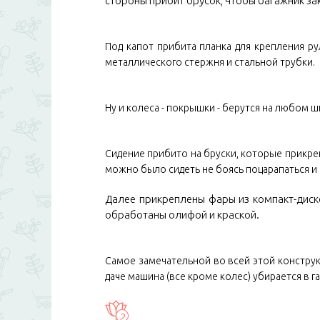
стороны прибит брусок, чтобы багажник за
Под капот прибита планка для крепления ру
металлического стержня и стальной трубки.
Ну и колеса - покрышки - берутся на любом 
Сидение прибито на бруски, которые прикре
можно было сидеть не боясь поцарапаться и
Далее прикреплены фары из компакт-диск
обработаны олифой и краской.
Самое замечательной во всей этой конструкц
даче машина (все кроме колес) убирается в г