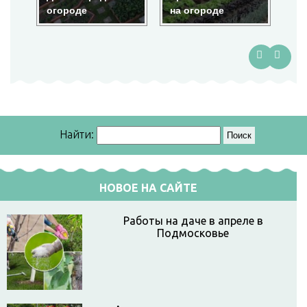
огороде
на огороде
ог
Найти:
НОВОЕ НА САЙТЕ
Работы на даче в апреле в
Подмосковье