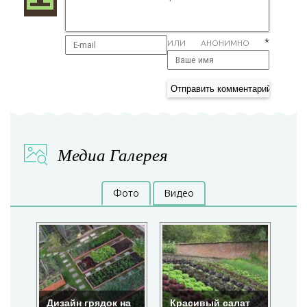
*
ИЛИ АНОНИМНО
Медиа Галерея
Фото
Видео
Дизайн грядок на
Красивый салат
Кр