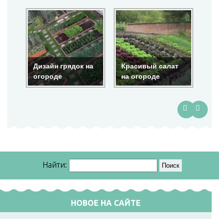
на
Красивый салат
Красота на
По
на огороде
огороде
гр
Найти:
НОВОЕ НА САЙТЕ