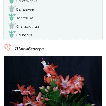
Сансевиерия
3
Бальзамин
4
Толстянка
5
Спатифиллум
6
Сенполия
7
Шлюмбергера