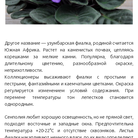
Другое название — узумбарская фиалка, родиной считается
Южная Африка. Растет на каменистых почвах, цепляясь
корешками за мелкие камни. Популярна, благодаря
длительному цветению, разнообразной окраске,
неприхотливости.
Коллекционеры высаживают фиалки с простыми и
пестрыми, фантазийными и каемчатыми цветками. Окраска
регулируется изменением условий содержания. При
перемене температуры тон лепестков становится
однородным.
Сенполия любит хорошую освещенность, но не прямой свет,
подходят восточные и западные окна. Предпочтительна
температура +20-22°С и отсутствие сквозняков. Листья
фиалки накапливают немного влаги, по их виду определяют