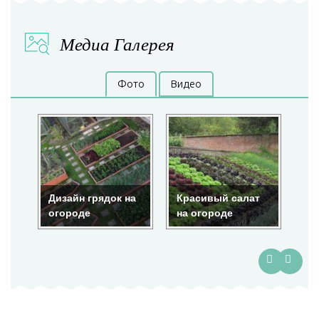
Медиа Галерея
Фото
Видео
на
Красивый салат
Красота на
По
на огороде
огороде
гр