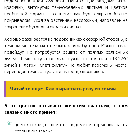
Родом из Южной Америки. Ценится цветоводами из-за
красивых, вытянутых темно-зеленых листьев и цветков
необычной формы — соцветие как будто укрыто белым
покрывалом. Уход за растением несложный, направлен на
сохранение бутонов и окраски листьев.
Хорошо развивается на подоконниках с северной стороны, в
темном месте может не быть завязи бутонов. Южные окна
подойдут, но потребуется защита от прямых солнечных
лучей. Температура воздуха нужна постоянная +18-22ºС
зимой и летом. Спатифиллум не любит перемены места,
перепадов температуры, влажности, сквозняков.
Читайте еще:
Как вырастить розу из семян
Этот цветок называют женским счастьем, с ним
связано много примет:
цветок сохнет, не цветет — в доме нет гармонии, часты
ссоры и скандалы;