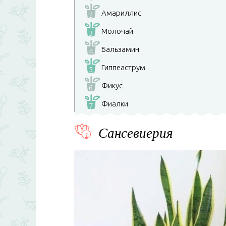
Амариллис
2
Молочай
3
Бальзамин
4
Гиппеаструм
5
Фикус
6
Фиалки
7
Сансевиерия