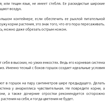
я, или тещин язык, не имеет стебля. Ее раскидистые широкие
щают воздух.
ольшом контейнере, если обеспечить ее рыхлой питательной
жу корни растения, это знак того, что его пора пересаживать.
сь, можно даже обрезать острым ножом.
себя в высоких, но узких емкостях. Ведь его корневая система
низ. Именно тесный с боков горшок создает идеальные условия
ют в горшок на пару сантиметров шире предыдущего. Делать
истема у амариллиса чувствительная. Не повредите корни, а
рни, а также дочерние отростки рекомендуется осторожно
 растения на себя, и тогда цветения не будет.