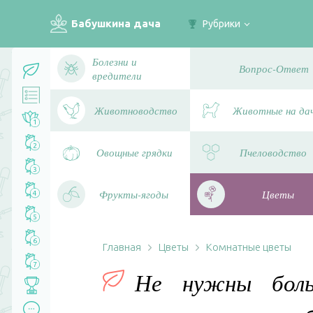
Бабушкина дача
Рубрики
Болезни и
Вопрос-Ответ
вредители
Животноводство
Животные на да
1
2
Овощные грядки
Пчеловодство
3
Фрукты-ягоды
Цветы
4
5
6
Главная
Цветы
Комнатные цветы
7
Не нужны боль