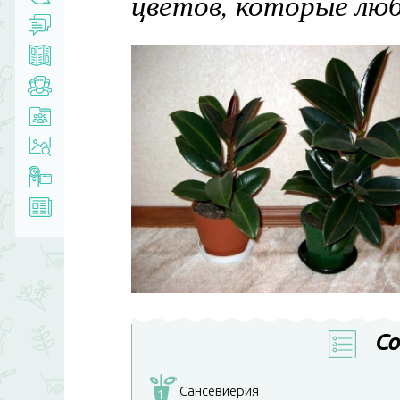
цветов, которые лю
Со
Сансевиерия
1