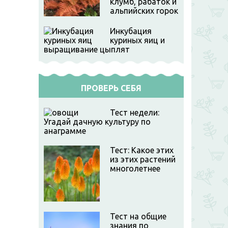
клумб, рабаток и
альпийских горок
Инкубация
куриных яиц и
выращивание цыплят
ПРОВЕРЬ СЕБЯ
Тест недели:
Угадай дачную культуру по
анаграмме
Тест: Какое этих
из этих растений
многолетнее
Тест на общие
знания по