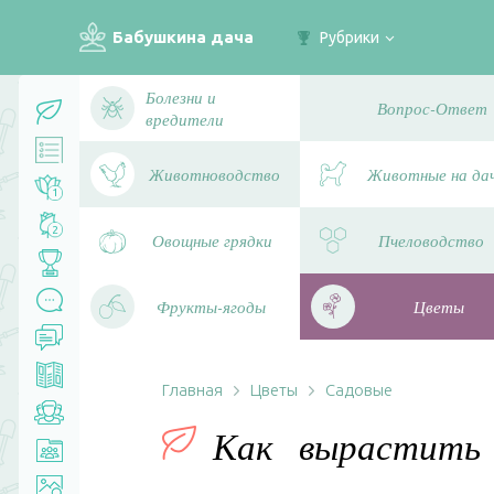
Бабушкина дача
Рубрики
Болезни и
Вопрос-Ответ
вредители
Животноводство
Животные на да
1
2
Овощные грядки
Пчеловодство
Фрукты-ягоды
Цветы
Главная
Цветы
Садовые
Как вырастить