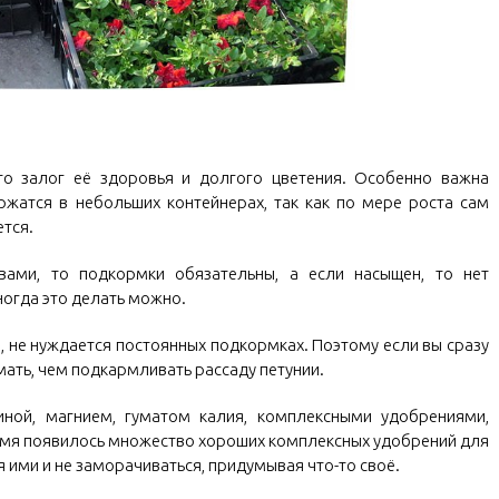
то залог её здоровья и долгого цветения. Особенно важна
ржатся в небольших контейнерах, так как по мере роста сам
ется.
вами, то подкормки обязательны, а если насыщен, то нет
ногда это делать можно.
е, не нуждается постоянных подкормках. Поэтому если вы сразу
умать, чем подкармливать рассаду петунии.
ной, магнием, гуматом калия, комплексными удобрениями,
емя появилось множество хороших комплексных удобрений для
я ими и не заморачиваться, придумывая что-то своё.