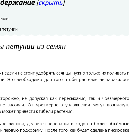
держание
[
скрыть
]
емян
 петунии
 петунии из семян
недели не стоит удобрять сеянцы, нужно только их поливать и
ой. Это необходимо для того чтобы растение не заразилось
торожно, не допуская как пересыхания, так и чрезмерного
не засохли. От чрезмерного увлажнения могут возникнуть
о может привести к гибели растения.
тыре листика, делается перевалка всходов в более объёмные
и первую подкормку. После того, как будет сделана пикировка