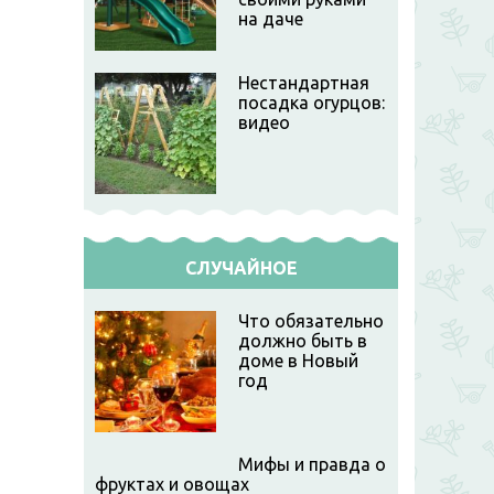
на даче
Нестандартная
посадка огурцов:
видео
СЛУЧАЙНОЕ
Что обязательно
должно быть в
доме в Новый
год
Мифы и правда о
фруктах и овощах