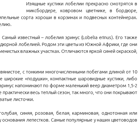
Изящные кустики лобелии прекрасно смотрятся в
миксбор
дере, ковровом цветн
ике, в бордюре,
мпельные сорта хороши в корзинах и подвесных контейнерах.
елию.
Самый известный – лобелия эринус (Lobelia erinus). Его также
рдюрной лобелией. Родом эти цветы из Южной Африки, где они
аменистых влажных участках. Отличаются яркой синей окраской,
авянистое, с тонкими многочисленными побегами длиной от 10
е широкие «подушки», компактные шаровидные кустики, либо
 эринус напоминают по форме маленький веер диаметром 1,5-2
ие практически весь теплый сезон, так много, что они покрывают
ватые листочки.
олубая, синяя, розовая, белая, карминовая, однотонная или
 у основания лепестков. Самые популярные у наших цветоводов