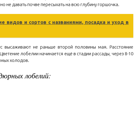
но не давать почве пересыхать на всю глубину горшочка.
е видов и сортов с названиями, посадка и уход в
ус высаживают не раньше второй половины мая. Расстояние
Цветение лобелии начинается ещё в стадии рассады, через 8-10
амых холодов.
дюрных лобелий: