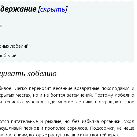
держание
[
скрыть
]
ю
ных лобелий:
лобелий:
щивать лобелию
бивое. Легко переносит весенние возвратные похолодания и
крытых местах, но и не боится затемнений. Поэтому лобелию
я тенистых участков, где многие летники прекращают свое
ся питательные и рыхлые, но без избытка органики. Уход
асушливый период и прополка сорняков. Подкормки, не чаще
м растениям, которые растут в кашпо или в контейнерах.