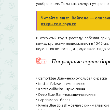
удобрениями. Поливать следует умеренно, 
Читайте еще:
Вейгела — описани
открытом грунте
В открытый грунт рассаду лобелии эрин
между кустиками выдерживают в 10-15 см. 
недель после посева, и продолжается до с
Популярные сорта бор
• Cambridge Blue – нежно-голубая окраска
• Kristall Palase – темно-синяя
• Kaizer Willhelm – ярко-синяя
• Deep Blue Star – насыщенная-синяя
• Paper Moon - белая
• Rivera Blue Splash – белая с синим глазком