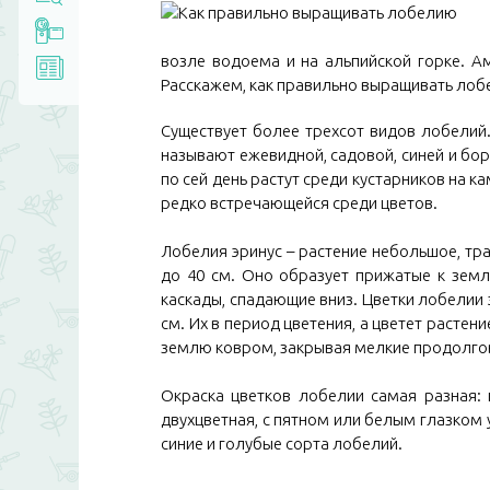
возле вод
оема и на альпи
йской горке. А
Расскажем, как правильно выращивать лоб
Существует более трехсот видов лобелий. 
называют ежевидной, садовой, синей и бо
по сей день растут среди кустарников на к
редко встречающейся среди цветов.
Лобелия эринус – растение небольшое, тр
до 40 см. Оно образует прижатые к земл
каскады, спадающие вниз. Цветки лобелии
см. Их в период цветения, а цветет растен
землю ковром, закрывая мелкие продолго
Окраска цветков лобелии самая разная: г
двухцветная, с пятном или белым глазком
синие и голубые сорта лобелий.