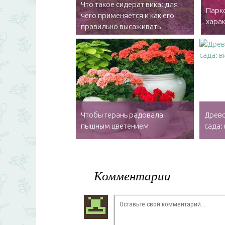
Что такое сидерат вика: для
Парко
чего применяется и как его
харак
правильно высаживать
Чтобы герань радовала
Древо
пышным цветением
сада:
Комментарии