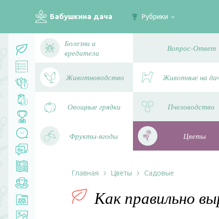
Бабушкина дача
Рубрики
Болезни и
Вопрос-Ответ
вредители
Животноводство
Животные на да
1
2
Овощные грядки
Пчеловодство
Фрукты-ягоды
Цветы
Главная
Цветы
Садовые
Как правильно в