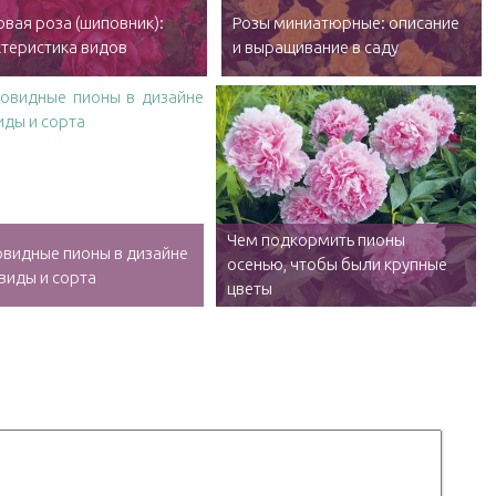
вая роза (шиповник):
Розы миниатюрные: описание
теристика видов
и выращивание в саду
Чем подкормить пионы
видные пионы в дизайне
осенью, чтобы были крупные
 виды и сорта
цветы