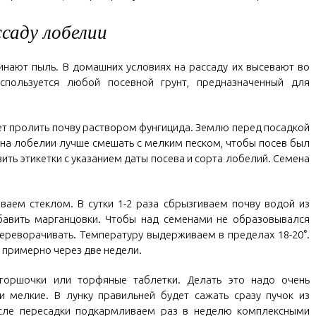
саду лобелии
инают пыль. В домашних условиях на рассаду их высевают во
спользуется любой посевной грунт, предназначенный для
дет пролить почву раствором фунгицида. Землю перед посадкой
ена лобелии лучше смешать с мелким песком, чтобы посев был
ть этикетки с указанием даты посева и сорта лобелий. Семена
аем стеклом. В сутки 1-2 раза сбрызгиваем почву водой из
бавить марганцовки. Чтобы над семенами не образовывался
переворачивать. Температуру выдерживаем в пределах 18-20°.
 примерно через две недели.
горшочки или торфяные таблетки. Делать это надо очень
и мелкие. В лунку правильней будет сажать сразу пучок из
осле пересадки подкармливаем раз в неделю комплексными