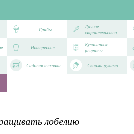
Дачное
Грибы
строительство
Кулинарные
че
Интересное
рецепты
Садовая техника
Своими руками
ыращивать лобелию