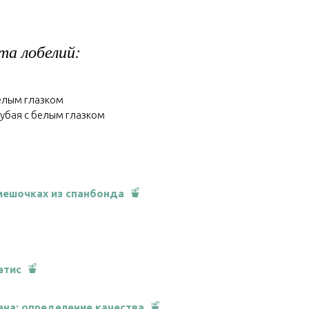
та лобелий:
 белым глазком
голубая с белым глазком
мешочках из спанбонда
атис
ена: определение качества