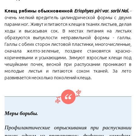
Клещ рябины обыкновенной
Eriophyes piri var. sorbi Nal.
-
очень мелкий вредитель цилиндрической формы с двумя
парами ног. Живут и питаются клещи в тканях листьев, делая
ходы и высасывая сок. В местах питания на листьях
образуются выпуклости неправильной формы - галлы.
Галлы с обеих сторон листовой пластинки, многочисленные,
сначала желто-зеленые, позднее становятся красно-
коричневыми и усыхающими. Зимуют взрослые клещи под
чешуйками почек, весной при распускании проникают в
молодые листья и питаются соком тканей. За лето
развивается несколько поколений клеща.
Меры борьбы.
Профилактические опрыскивания при распускании
почек одним из препаратов: фуфанон, кемифом,