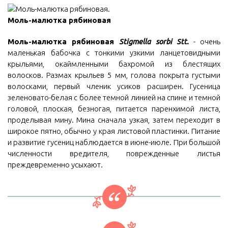
Моль-малютка рябиновая
Моль-малютка рябиновая
Stigmella sorbi Stt.
- очень
маленькая бабочка с тонкими узкими ланцетовидными
крыльями, окаймленными бахромой из блестящих
волосков. Размах крыльев 5 мм, голова покрыта густыми
волосками, первый членик усиков расширен. Гусеница
зеленовато-белая с более темной линией на спине и темной
головой, плоская, безногая, питается паренхимой листа,
проделывая мину. Мина сначала узкая, затем переходит в
широкое пятно, обычно у края листовой пластинки. Питание
и развитие гусениц наблюдается в июне-июле. При большой
численности вредителя, поврежденные листья
преждевременно усыхают.