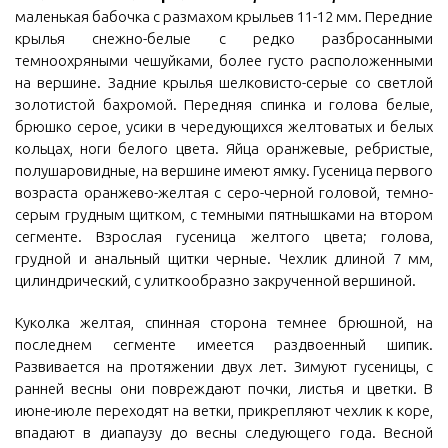
маленькая бабочка с размахом крыльев 11-12 мм. Передние
крылья снежно-белые с редко разбросанными
темноохряными чешуйками, более густо расположенными
на вершине. Задние крылья шелковисто-серые со светлой
золотистой бахромой. Передняя спинка и голова белые,
брюшко серое, усики в чередующихся желтоватых и белых
кольцах, ноги белого цвета. Яйца оранжевые, ребристые,
полушаровидные, на вершине имеют ямку. Гусеница первого
возраста оранжево-желтая с серо-черной головой, темно-
серым грудным щитком, с темными пятнышками на втором
сегменте. Взрослая гусеница желтого цвета; голова,
грудной и анальный щитки черные. Чехлик длиной 7 мм,
цилиндрический, с улиткообразно закрученной вершиной.
Куколка желтая, спинная сторона темнее брюшной, на
последнем сегменте имеется раздвоенный шипик.
Развивается на протяжении двух лет. Зимуют гусеницы, с
ранней весны они повреждают почки, листья и цветки. В
июне-июле переходят на ветки, прикрепляют чехлик к коре,
впадают в диапаузу до весны следующего года. Весной