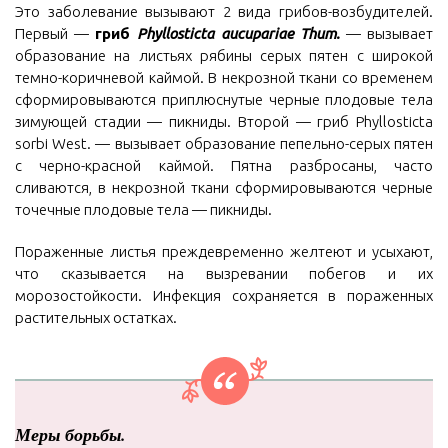
Это заболевание вызывают 2 вида грибов-возбудителей.
Первый —
гриб
Phyllosticta aucupariae Thum.
— вызывает
образование на листьях рябины серых пятен с широкой
темно-коричневой каймой. В некрозной ткани со временем
сформировываются приплюснутые черные плодовые тела
зимующей стадии — пикниды. Второй — гриб Phyllosticta
sorbi West. — вызывает образование пепельно-серых пятен
с черно-красной каймой. Пятна разбросаны, часто
сливаются, в некрозной ткани сформировываются черные
точечные плодовые тела — пикниды.
Пораженные листья преждевременно желтеют и усыхают,
что сказывается на вызревании побегов и их
морозостойкости. Инфекция сохраняется в пораженных
растительных остатках.
Меры борьбы.