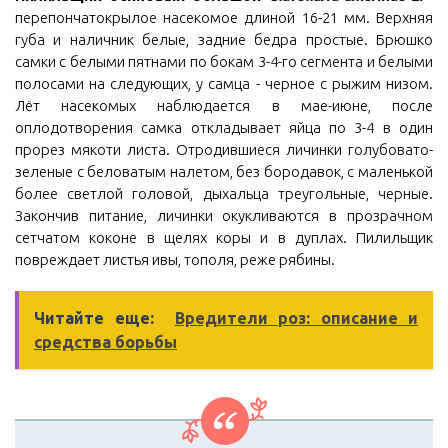
перепончатокрылое насекомое длиной 16-21 мм. Верхняя
губа и наличник белые, задние бедра простые. Брюшко
самки с белыми пятнами по бокам 3-4-го сегмента и белыми
полосами на следующих, у самца - черное с рыжим низом.
Лёт насекомых наблюдается в мае-июне, после
оплодотворения самка откладывает яйца по 3-4 в один
прорез мякоти листа. Отродившиеся личинки голубовато-
зеленые с беловатым налетом, без бородавок, с маленькой
более светлой головой, дыхальца треугольные, черные.
Закончив питание, личинки окукливаются в прозрачном
сетчатом коконе в щелях коры и в дуплах. Пилильщик
повреждает листья ивы, тополя, реже рябины.
Читайте еще:
Вредители роз: описание и
средства борьбы